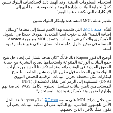
استخدام المعلومات الجينية. وقد ألهمنا ذلك لاستكشاف البلوك تشين
كحلّ لحماية البيانات وإدارة الهوية والخصوصية ــ ما أدى إلى
الابتكارات التي نكشف عنها اليوم”.
تقديم عملة MOL المساعدة وابتكار البلوك تشين
تُقدِّم
عملة MOL
، التي سُميت بهذا الاسم نسبةً إلى معناها “وسائل
إضافة القيمة” بلغات جنوب آسيا المتعددة، نموذجًا جديدًا في التمويل
اللامركزي والتحكم في البيانات. وتتسق MOL مع مهمة Anryton
المتمثلة في توفير حلول شاملة ذات صدى ثقافي عبر عملة رقمية
آمنة.
أوضح الدكتور Kapoor ذلك قائلًا: “كان هدفنا يتمثل في إيجاد حل يتيح
جمع البيانات الوراثية المتنوعة واستخدامها لصالح البشرية مع حماية
الحقوق الفردية في الوقت ذاته. وقد استكشفنا العديد من خيارات
البلوك تشين المختلفة قبل تطوير البلوك تشين الخاصة بنا. تتيح
ابتكارات مثل محفظة تخزين البيانات الرقمية للحمض النووي
(DNA) المستندة إلى الرمز غير القابل للاستبدال (NFT)‏
للمستخدمين تأمين بيانات تسلسل الجينوم الكامل WGS الخاصة بهم
وإدارتها ضمن بيئة لامركزية يحددها المستخدم”.
من خلال إدراج MOL على منصة
XT.com‏
، تُقدّم Anryton هذا الحل
الآمن للجمهور العالمي، مع التأكيد على أن ملكية البيانات يجب أن
تكون ملكًا للأفراد الذين تخصهم.