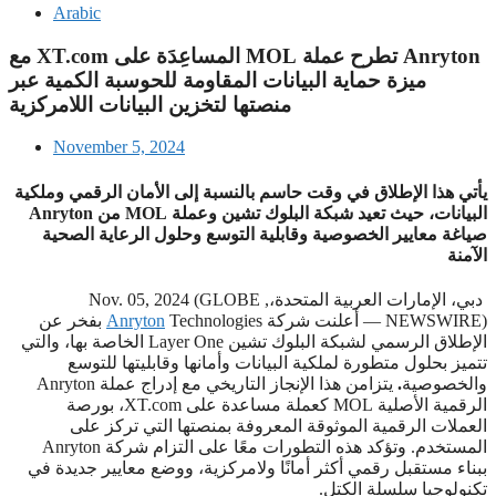
Arabic
‫Anryton تطرح عملة MOL المساعِدَة على XT.com مع
ميزة حماية البيانات المقاومة للحوسبة الكمية عبر
منصتها لتخزين البيانات اللامركزية
November 5, 2024
يأتي هذا الإطلاق في وقت حاسم بالنسبة إلى الأمان الرقمي وملكية
البيانات، حيث تعيد شبكة البلوك تشين وعملة MOL من Anryton
صياغة معايير الخصوصية وقابلية التوسع وحلول الرعاية الصحية
الآمنة
دبي، الإمارات العربية المتحدة،, Nov. 05, 2024 (GLOBE
NEWSWIRE) — أعلنت شركة
Anryton
Technologies بفخر عن
الإطلاق الرسمي لشبكة البلوك تشين Layer One الخاصة بها، والتي
تتميز بحلول متطورة لملكية البيانات وأمانها وقابليتها للتوسع
والخصوصية
.
يتزامن هذا الإنجاز التاريخي مع إدراج عملة Anryton
الرقمية الأصلية MOL
كعملة مساعدة على XT.com، بورصة
العملات الرقمية الموثوقة المعروفة بمنصتها التي تركز على
المستخدم. وتؤكد هذه التطورات معًا على التزام شركة Anryton
ببناء مستقبل رقمي أكثر أمانًا ولامركزية، ووضع معايير جديدة في
تكنولوجيا سلسلة الكتل.