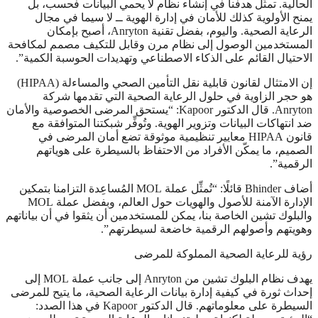
الحالية. تمثّل هدفنا في إنشاء نظام لا يحمي البيانات فحسب، بل
يمنح الأولوية كذلك للأمان في إدارة الهوية ــ لا سيما في مجال
الرعاية الصحية. واليوم، بفضل تقنية Anryton، أصبح بإمكان
المستخدمين الوصول إلى نظام مرن وقابل للتكيف مصمم لمكافحة
الاحتيال القائم على الذكاء الاصطناعي وتهديدات الحوسبة الكمية”.
إن الامتثال لقانون قابلية نقل التأمين الصحي والمساءلة (HIPAA)
هو حجر الزاوية في حلول الرعاية الصحية التي تقدمها شركة
Anryton. قال الدكتور Kapoor: “يستحق المرضى الخصوصية والأمان
ضد انتهاكات البيانات وتزوير الهوية. وتُوفِّر شبكتنا المتوافقة مع
قانون HIPAA معايير تنظيمية موثوقة تضع أمان المرضى في
الصميم، ما يمكّن الأفراد من الاحتفاظ بالسيطرة على هوياتهم
الرقمية”.
أضاف Bhinder قائلًا: “تُمثِّل عملة MOL المُساعِدة التزامنا بتمكين
الإدارة الآمنة للأصول والهويات حول العالم، وبفضل عملة MOL
والبلوك تشين الخاصة بنا، يمكن للمستخدمين أن يثقوا في أن بياناتهم
وهويتهم وأصولهم الرقمية خاضعة لسيطرتهم”.
رؤية للرعاية الصحية المملوكة للمرضى
يهدف نظام البلوك تشين من Anryton إلى جانب عملة MOL إلى
إحداث ثورة في كيفية إدارة بيانات الرعاية الصحية، ما يتيح للمرضى
السيطرة على معلوماتهم. قال الدكتور Kapoor في هذا الصدد: