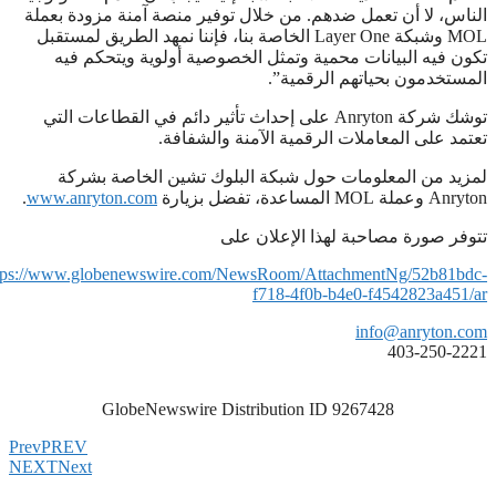
الناس، لا أن تعمل ضدهم. من خلال توفير منصة آمنة مزودة بعملة
MOL وشبكة Layer One الخاصة بنا، فإننا نمهد الطريق لمستقبل
تكون فيه البيانات محمية وتمثل الخصوصية أولوية ويتحكم فيه
المستخدمون بحياتهم الرقمية”.
توشك شركة Anryton على إحداث تأثير دائم في القطاعات التي
تعتمد على المعاملات الرقمية الآمنة والشفافة.
لمزيد من المعلومات حول شبكة البلوك تشين الخاصة بشركة
Anryton وعملة MOL المساعدة، تفضل بزيارة
www.anryton.com‏
.
تتوفر صورة مصاحبة لهذا الإعلان على
tps://www.globenewswire.com/NewsRoom/AttachmentNg/52b81bdc-
f718-4f0b-b4e0-f4542823a451/ar
info@anryton.com
403-250-2221
GlobeNewswire Distribution ID 9267428
Prev
PREV
NEXT
Next