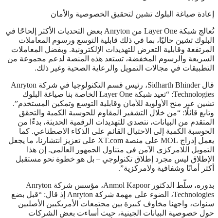
إعادة صياغة البلوك تشين لتحقيق الخصوصية والأمان
تُعالج شبكة Layer One من Anryton بعض التحديات الأكثر إلحاحًا في
البلوك تشين حاليًا، بما في ذلك قابلية التوسع ورسوم المعاملات
المرتفعة وقابلية التعرض للتهديدات الإلكترونية. وبفضل المعاملات
السريعة والرسوم المخفضة، تستعد هذه المنصة لدعم مجموعة من
التطبيقات في مجالات التمويل والرعاية الصحية وغير ذلك.
قال Sidharth Bhinder، رئيس قسم التكنولوجيا في شركة Anryton
Technologies
: “تعيد شبكة Layer One الخاصة بنا صياغة البلوك
تشين عبر منح الأولوية للأمان وقابلية التوسع وتمكين المستخدم”.
وتابع قائلًا: “من خلال التشفير المقاوم للحوسبة الكمية والتحقق
المتقدم من البيانات، نتصدى للتهديدات الرقمية الحديثة، بدءًا من
الحوسبة الكمية إلى الاحتيال القائم على الذكاء الاصطناعي. كما
يعمل إدراج MOL على منصة XT.com على تعزيز انتشارنا، ما يجعل
التمويل اللامركزي الآمن في متناول الجمهور العالمي. إن هذا
الإطلاق ليس مجرد إطلاق تكنولوجي – بل هو خطوة نحو مستقبل
أكثر أمانًا وشفافية ولامركزية”.
بدوره، سلّط الدكتور Anmol Kapoor، مؤسس شركة Anryton
Technologies
، الضوء على مهمة شركة Anryton إذ قال: “قبل بضع
سنوات، واجهنا مخاوف كبيرة بين مجتمعات الأمريكيين الأصليين
حول خصوصية البيانات الجينية، حيث أساءت بعض الشركات