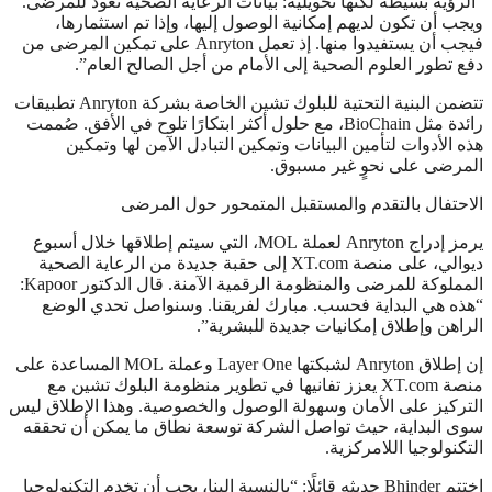
“الرؤية بسيطة لكنها تحويلية: بيانات الرعاية الصحية تعود للمرضى.
ويجب أن تكون لديهم إمكانية الوصول إليها، وإذا تم استثمارها،
فيجب أن يستفيدوا منها. إذ تعمل Anryton على تمكين المرضى من
دفع تطور العلوم الصحية إلى الأمام من أجل الصالح العام”.
تتضمن البنية التحتية للبلوك تشين الخاصة بشركة Anryton تطبيقات
رائدة مثل BioChain، مع حلول أكثر ابتكارًا تلوح في الأفق. صُممت
هذه الأدوات لتأمين البيانات وتمكين التبادل الآمن لها وتمكين
المرضى على نحوٍ غير مسبوق.
الاحتفال بالتقدم والمستقبل المتمحور حول المرضى
يرمز إدراج Anryton لعملة MOL، التي سيتم إطلاقها خلال أسبوع
ديوالي، على منصة XT.com إلى حقبة جديدة من الرعاية الصحية
المملوكة للمرضى والمنظومة الرقمية الآمنة. قال الدكتور Kapoor:
“هذه هي البداية فحسب. مبارك لفريقنا. وسنواصل تحدي الوضع
الراهن وإطلاق إمكانيات جديدة للبشرية”.
إن إطلاق Anryton لشبكتها Layer One وعملة MOL المساعدة على
منصة XT.com يعزز تفانيها في تطوير منظومة البلوك تشين مع
التركيز على الأمان وسهولة الوصول والخصوصية. وهذا الإطلاق ليس
سوى البداية، حيث تواصل الشركة توسعة نطاق ما يمكن أن تحققه
التكنولوجيا اللامركزية.
اختتم Bhinder حديثه قائلًا: “بالنسبة إلينا، يجب أن تخدم التكنولوجيا